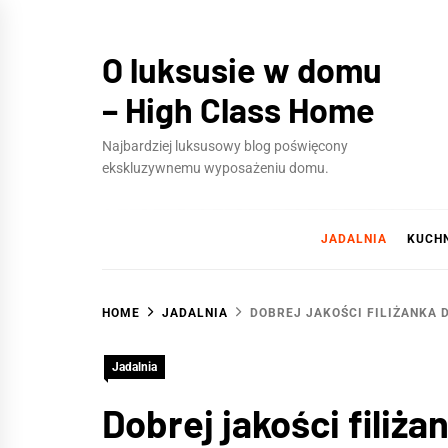
Skip
to
O luksusie w domu
content
– High Class Home
Najbardziej luksusowy blog poświęcony
ekskluzywnemu wyposażeniu domu.
JADALNIA
KUCH
HOME
JADALNIA
DOBREJ JAKOŚCI FILIŻANKA 
Jadalnia
Dobrej jakości filiż