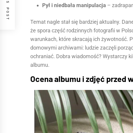
PREVIOUS POST
Pył i niedbała manipulacja
– zadrapan
Temat nagle stał się bardziej aktualny. 
że spora część rodzinnych fotografii w Pol
warunkach, które skracają ich żywotność. 
domowymi archiwami: ludzie zaczęli porządk
ochraniać. Dobra wiadomość? Wystarczy kil
albumu.
Ocena albumu i zdjęć przed