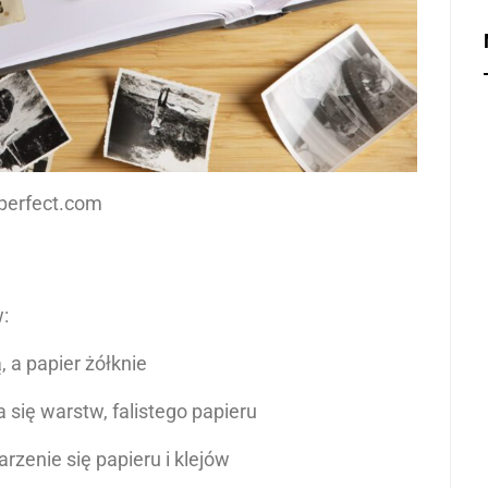
kperfect.com
:
, a papier żółknie
a się warstw, falistego papieru
rzenie się papieru i klejów