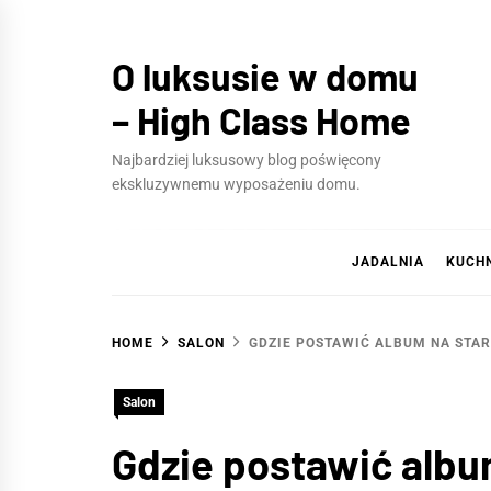
Skip
to
O luksusie w domu
content
– High Class Home
Najbardziej luksusowy blog poświęcony
ekskluzywnemu wyposażeniu domu.
JADALNIA
KUCH
HOME
SALON
GDZIE POSTAWIĆ ALBUM NA STAR
Salon
Gdzie postawić album