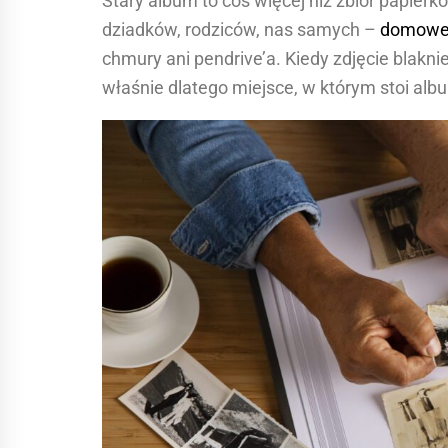
Stary album to coś więcej niż zbiór papier
dziadków, rodziców, nas samych –
domow
chmury ani pendrive’a. Kiedy zdjęcie blaknie
właśnie dlatego miejsce, w którym stoi al