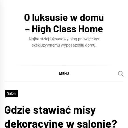
Skip
to
O luksusie w domu
content
– High Class Home
Najbardziej luksusowy blog poświęcony
ekskluzywnemu wyposażeniu domu.
MENU
Salon
Gdzie stawiać misy
dekoracyjne w salonie?