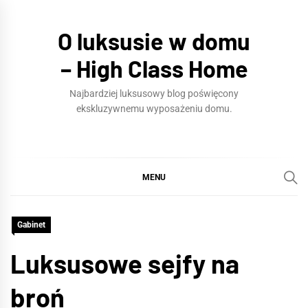
Skip
to
O luksusie w domu
content
– High Class Home
Najbardziej luksusowy blog poświęcony
ekskluzywnemu wyposażeniu domu.
MENU
Gabinet
Luksusowe sejfy na
broń