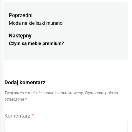
Nawigacja
Previous
Poprzedni
wpisu
Moda na kieliszki murano
post:
Następny
Następny
Czym są meble premium?
wpis
Dodaj komentarz
Twój adres e-mail nie zostanie opublikowany.
Wymagane pola są
oznaczone
*
Komentarz
*