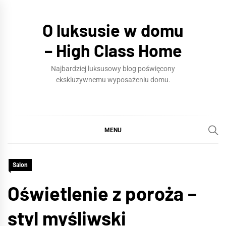
Skip
to
O luksusie w domu
content
– High Class Home
Najbardziej luksusowy blog poświęcony
ekskluzywnemu wyposażeniu domu.
MENU
Salon
Oświetlenie z poroża –
styl myśliwski