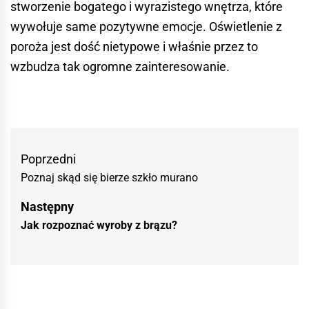
stworzenie bogatego i wyrazistego wnętrza, które
wywołuje same pozytywne emocje. Oświetlenie z
poroża jest dość nietypowe i właśnie przez to
wzbudza tak ogromne zainteresowanie.
Nawigacja
Previous
Poprzedni
wpisu
Poznaj skąd się bierze szkło murano
post:
Następny
Następny
Jak rozpoznać wyroby z brązu?
wpis