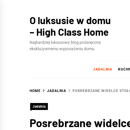
Skip
to
O luksusie w domu
content
– High Class Home
Najbardziej luksusowy blog poświęcony
ekskluzywnemu wyposażeniu domu.
JADALNIA
KUCH
HOME
JADALNIA
POSREBRZANE WIDELCE STO
Jadalnia
Posrebrzane widelc