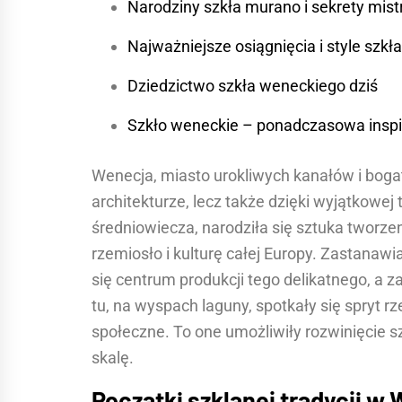
Narodziny szkła murano i sekrety mis
Najważniejsze osiągnięcia i style szk
Dziedzictwo szkła weneckiego dziś
Szkło weneckie – ponadczasowa inspir
Wenecja, miasto urokliwych kanałów i bogatej
architekturze, lecz także dzięki wyjątkowej t
średniowiecza, narodziła się sztuka tworze
rzemiosło i kulturę całej Europy. Zastanawia
się centrum produkcji tego delikatnego, a 
tu, na wyspach laguny, spotkały się spryt 
społeczne. To one umożliwiły rozwinięcie s
skalę.
Początki szklanej tradycji w 