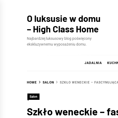
Skip
to
O luksusie w domu
content
– High Class Home
Najbardziej luksusowy blog poświęcony
ekskluzywnemu wyposażeniu domu.
JADALNIA
KUCH
HOME
SALON
SZKŁO WENECKIE – FASCYNUJĄC
Salon
Szkło weneckie – fa