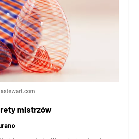
thastewart.com
krety mistrzów
Murano