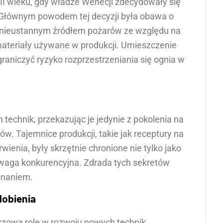
III wieku, gdy władze Wenecji zdecydowały się
. Głównym powodem tej decyzji była obawa o
y nieustannym źródłem pożarów ze względu na
materiały używane w produkcji. Umieszczenie
raniczyć ryzyko rozprzestrzeniania się ognia w
h technik, przekazując je jedynie z pokolenia na
w. Tajemnice produkcji, takie jak receptury na
ienia, były skrzętnie chronione nie tylko jako
rzewaga konkurencyjna. Zdrada tych sekretów
gnaniem.
dobienia
uczową rolę w rozwoju nowych technik