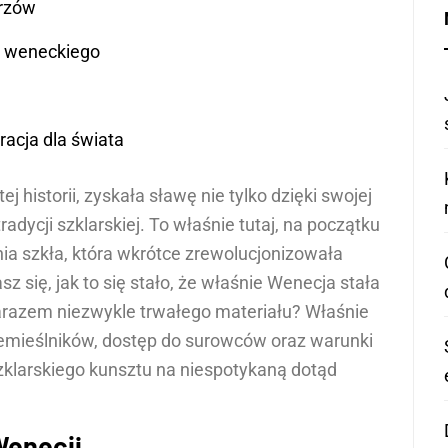
trzów
ła weneckiego
acja dla świata
 historii, zyskała sławę nie tylko dzięki swojej
radycji szklarskiej. To właśnie tutaj, na początku
nia szkła, która wkrótce zrewolucjonizowała
sz się, jak to się stało, że właśnie Wenecja stała
zarazem niezwykle trwałego materiału? Właśnie
rzemieślników, dostęp do surowców oraz warunki
zklarskiego kunsztu na niespotykaną dotąd
Wenecji