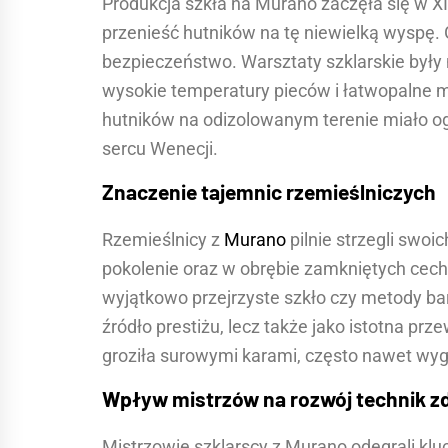
Produkcja szkła na Murano zaczęła się w X
przenieść hutników na tę niewielką wyspę
bezpieczeństwo. Warsztaty szklarskie był
wysokie temperatury pieców i łatwopalne 
hutników na odizolowanym terenie miało og
sercu Wenecji.
Znaczenie tajemnic rzemieślniczych
Rzemieślnicy z
Murano
pilnie strzegli swoic
pokolenie oraz w obrębie zamkniętych cechó
wyjątkowo przejrzyste szkło czy metody barw
źródło prestiżu, lecz także jako istotna p
groziła surowymi karami, często nawet wy
Wpływ mistrzów na rozwój technik z
Mistrzowie szklarscy z Murano odegrali kl