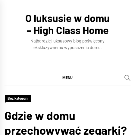
Skip
to
O luksusie w domu
content
– High Class Home
Najbardziej luksusowy blog poświęcony
ekskluzywnemu wyposażeniu domu.
MENU
Bez kategorii
Gdzie w domu
przechowywać zegarki?