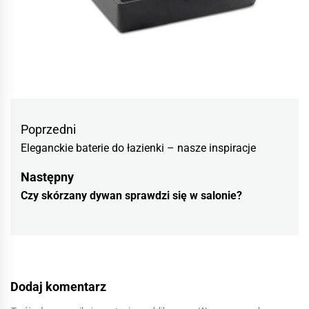
Nawigacja
Previous
Poprzedni
wpisu
Eleganckie baterie do łazienki – nasze inspiracje
post:
Następny
Następny
Czy skórzany dywan sprawdzi się w salonie?
wpis
Dodaj komentarz