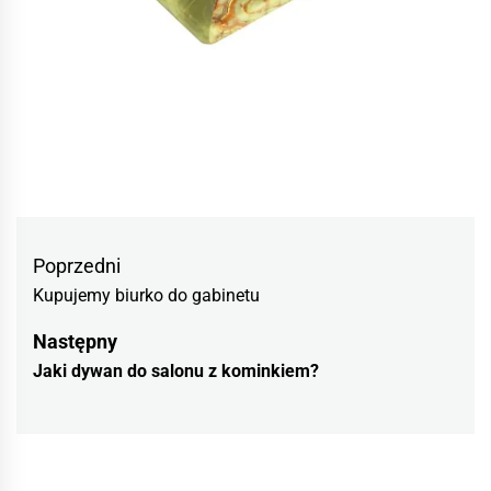
Nawigacja
Previous
Poprzedni
wpisu
Kupujemy biurko do gabinetu
post:
Następny
Następny
Jaki dywan do salonu z kominkiem?
wpis