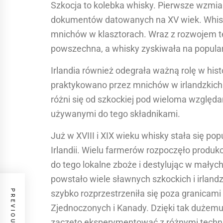
Szkocja to kolebka whisky. Pierwsze wzmiank
dokumentów datowanych na XV wiek. Whisk
mnichów w klasztorach. Wraz z rozwojem tec
powszechna, a whisky zyskiwała na popular
Irlandia również odegrała ważną rolę w histo
praktykowano przez mnichów w irlandzkich k
różni się od szkockiej pod wieloma względ
używanymi do tego składnikami.
Już w XVIII i XIX wieku whisky stała się po
Irlandii. Wielu farmerów rozpoczęło produ
do tego lokalne zboże i destylując w małych
powstało wiele sławnych szkockich i irlandzk
szybko rozprzestrzeniła się poza granicami
Zjednoczonych i Kanady. Dzięki tak dużemu
zaczęto eksperymentować z różnymi techn