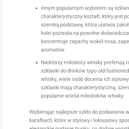
Innym popularnym wyborem są szklanki
charakterystyczny kształt, który jest p
szeroką podstawę, która ułatwia zakoły
kolei pozwala na powolne doświadczan
koncentruje zapachy wokół nosa, zap
aromatów.
Niektórzy miłośnicy whisky preferują r
szklanki do drinków typu old-fashione
whisky, wiele osób docenia ich stylow
szklanki mają charakterystyczną, szero
popularne wśród miłośników whisky.
Wybierając najlepsze szkło do podawania 
karafkach, które w stylowy i luksusowy spo
eleganckie podanie trunku, co dodaje wyją