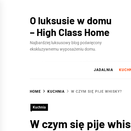
Skip
to
O luksusie w domu
content
– High Class Home
Najbardziej luksusowy blog poświęcony
ekskluzywnemu wyposażeniu domu.
JADALNIA
KUCH
HOME
KUCHNIA
W CZYM SIĘ PIJE WHISKY?
Kuchnia
W czym się pije whi